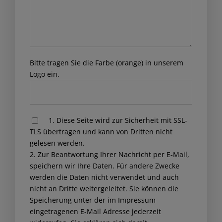
die Firma Wandaa Solar
weiterempfehlen. Es ist
definitiv kein Fake-Shop
wie in einer Beurteilung
Bitte tragen Sie die Farbe (orange) in unserem
erwähnt.
Logo ein.
Hiflyer
1. Diese Seite wird zur Sicherheit mit SSL-
Please leave this field empty.
TLS übertragen und kann von Dritten nicht
gelesen werden.
2. Zur Beantwortung Ihrer Nachricht per E-Mail,
speichern wir Ihre Daten. Für andere Zwecke
werden die Daten nicht verwendet und auch
nicht an Dritte weitergeleitet. Sie können die
Speicherung unter der im Impressum
eingetragenen E-Mail Adresse jederzeit