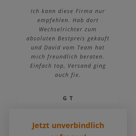
Ich kann diese Firma nur
Anlagen auf Lager,
Ich habe ein
„Balkonkraftwerk“ mit zwei
funktionieren, Service Top,
empfehlen. Hab dort
Paneelen erworben. Die
Wechselrichter zum
Preis gut!
absoluten Bestpreis gekauft
Ware war sofort verfügbar
und hätte abgeholt werden
und David vom Team hat
W Goerdeler
können. Da mir dies nicht
mich freundlich beraten.
Einfach top, Versand ging
möglich war, wurde die
Ware versand. Es kann zu
auch fix.
einer kleineren
Verzögerung, da wohl
G T
Mitarbeiter in Marbach
krank waren.
Die Ware wurde dann von
Jetzt unverbindlich
DB Schenker geliefert, was