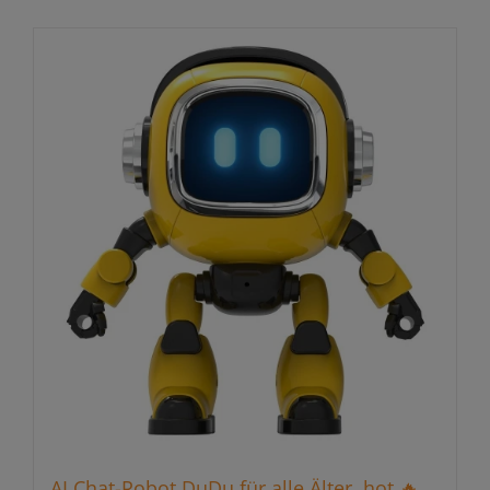
AI Chat-Robot DuDu für alle Älter, hot 🔥