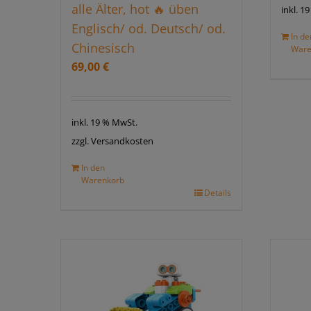
alle Älter, hot 🔥 üben
inkl. 1
Englisch/ od. Deutsch/ od.
In de
Chinesisch
Ware
69,00
€
inkl. 19 % MwSt.
zzgl. Versandkosten
In den
Warenkorb
Details