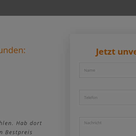
unden:
Jetzt unv
hlen. Hab dort
n, Service Top,
k“ mit zwei
 war sofort
n Bestpreis