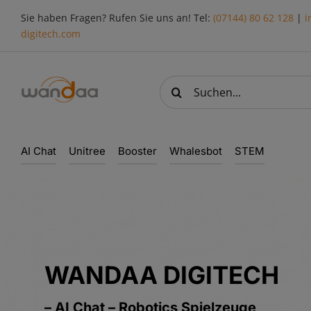
Skip
Sie haben Fragen? Rufen Sie uns an! Tel:
(07144) 80 62 128
|
i
to
digitech.com
content
Suche
nach:
AI Chat
Unitree
Booster
Whalesbot
STEM
WANDAA DIGITECH
– AI Chat – Robotics Spielzeuge