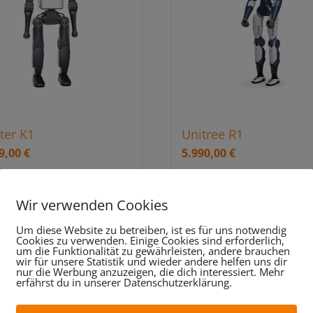
ter K1
Unitree R1
99,00
€
5.990,00
€
Wir verwenden Cookies
9 % MwSt.
inkl. 19 % MwSt.
Um diese Website zu betreiben, ist es für uns notwendig
n
In den
Cookies zu verwenden. Einige Cookies sind erforderlich,
nkorb
Warenkorb
um die Funktionalität zu gewährleisten, andere brauchen
wir für unsere Statistik und wieder andere helfen uns dir
Details
nur die Werbung anzuzeigen, die dich interessiert. Mehr
erfährst du in unserer Datenschutzerklärung.