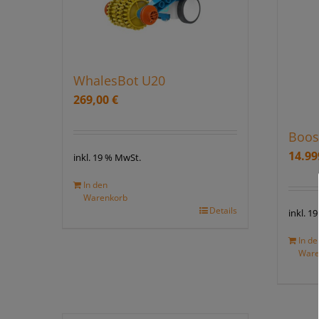
WhalesBot U20
269,00
€
Boos
14.9
inkl. 19 % MwSt.
In den
Warenkorb
Details
inkl. 1
In de
Ware