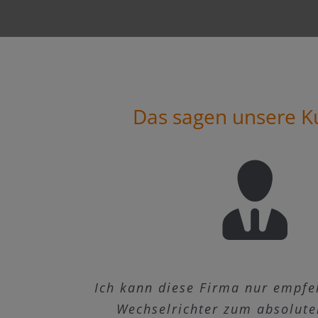
Das sagen unsere K
Ich kann diese Firma nur empfe
Anlagen auf Lager, funktioniere
Ich habe ein „Balkonkraftwer
Paneelen erworben. Die Ware
Wechselrichter zum absolute
Preis gut!