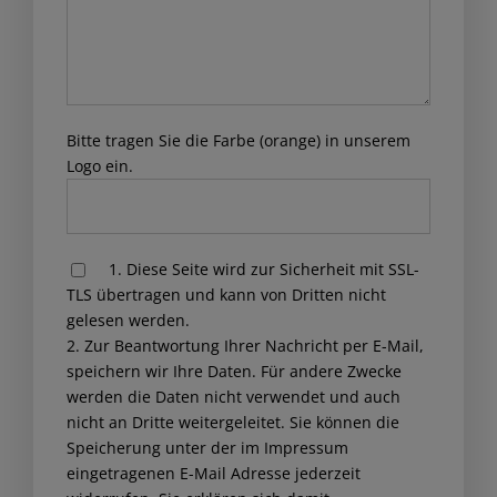
die Firma Wandaa Solar
weiterempfehlen. Es ist
definitiv kein Fake-Shop
wie in einer Beurteilung
Bitte tragen Sie die Farbe (orange) in unserem
erwähnt.
Logo ein.
Hiflyer
1. Diese Seite wird zur Sicherheit mit SSL-
Please leave this field empty.
TLS übertragen und kann von Dritten nicht
gelesen werden.
2. Zur Beantwortung Ihrer Nachricht per E-Mail,
speichern wir Ihre Daten. Für andere Zwecke
werden die Daten nicht verwendet und auch
nicht an Dritte weitergeleitet. Sie können die
Speicherung unter der im Impressum
eingetragenen E-Mail Adresse jederzeit