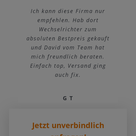
Ich kann diese Firma nur
Anlagen auf Lager,
Ich habe ein
„Balkonkraftwerk“ mit zwei
funktionieren, Service Top,
empfehlen. Hab dort
Paneelen erworben. Die
Wechselrichter zum
Preis gut!
absoluten Bestpreis gekauft
Ware war sofort verfügbar
und hätte abgeholt werden
und David vom Team hat
W Goerdeler
können. Da mir dies nicht
mich freundlich beraten.
Einfach top, Versand ging
möglich war, wurde die
Ware versand. Es kann zu
auch fix.
einer kleineren
Verzögerung, da wohl
G T
Mitarbeiter in Marbach
krank waren.
Die Ware wurde dann von
Jetzt unverbindlich
DB Schenker geliefert, was