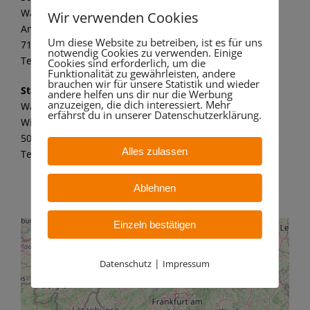
Wandaa GmbH
Wir verwenden Cookies
Am alten Kraftwerk 1
Um diese Website zu betreiben, ist es für uns
71672 Marbach a. N.
notwendig Cookies zu verwenden. Einige
Tel.: 07144 8062 149
Cookies sind erforderlich, um die
Funktionalität zu gewährleisten, andere
brauchen wir für unsere Statistik und wieder
Standort Bergheim
andere helfen uns dir nur die Werbung
anzuzeigen, die dich interessiert. Mehr
Wandaa GmbH
erfährst du in unserer Datenschutzerklärung.
Willy-Messerschmitt-Str. 6
50126 Bergheim – Paffendorf
Alles zulassen
Tel.: 02271 7 59 21 11
Ablehnen
Einzeln bestätigen
|
Datenschutz
Impressum