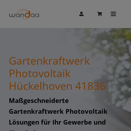
Skip
to
content
Toggle
Naviga
AI Chat
Gartenkraftwerk
Unitree
Photovoltaik
Hückelhoven 41836
Booster
Maßgeschneiderte
Whalesbot
Gartenkraftwerk Photovoltaik
Lösungen für Ihr Gewerbe und