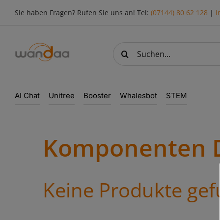
Skip
Sie haben Fragen? Rufen Sie uns an! Tel:
(07144) 80 62 128
|
i
to
content
Suche
nach:
AI Chat
Unitree
Booster
Whalesbot
STEM
Komponenten 
Keine Produkte ge