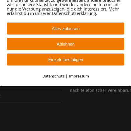
um die Funktionalität zu gewährleisten, andere brauchen
wir für unsere Statistik und wieder andere helfen uns dir
nur die Werbung anzuzeigen, die dich interessiert. Mehr
erfährst du in unserer Datenschutzerklärung.
Alles zulassen
TION
ÖFFNUNGSZEITEN
Ablehnen
raftwerk Photovoltaik
Montag – Freitag:
Einzeln bestätigen
09:00 Uhr bis 12:00 Uhr
raftwerk Photovoltaik
|
Datenschutz
Impressum
13:00 Uhr bis 16:00 Uhr
kraftwerk Photovoltaik
nach telefonischer Vereinbaru
t