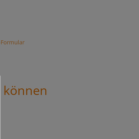
t-Formular
s können