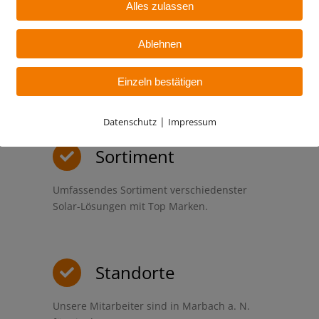
Alles zulassen
Qualität
Ablehnen
Hohe Qualitätsstandards und nachhaltige
Einzeln bestätigen
Mitarbeiterkompetenz ist unser Anspruch.
|
Datenschutz
Impressum
Sortiment
Umfassendes Sortiment verschiedenster
Solar-Lösungen mit Top Marken.
Standorte
Unsere Mitarbeiter sind in Marbach a. N.