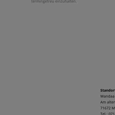
termingetreu einzuhalten.
Standor
Wandaa
Am alten
71672 M
Tel.: 07