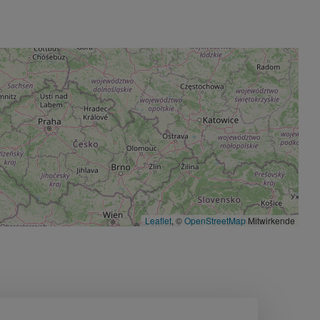
Leaflet
, ©
OpenStreetMap
Mitwirkende