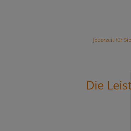
Jederzeit für S
Die Lei