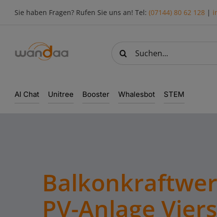
Skip
Sie haben Fragen? Rufen Sie uns an! Tel:
(07144) 80 62 128
|
i
to
content
Suche
nach:
AI Chat
Unitree
Booster
Whalesbot
STEM
Balkonkraftwer
PV-Anlage Vier