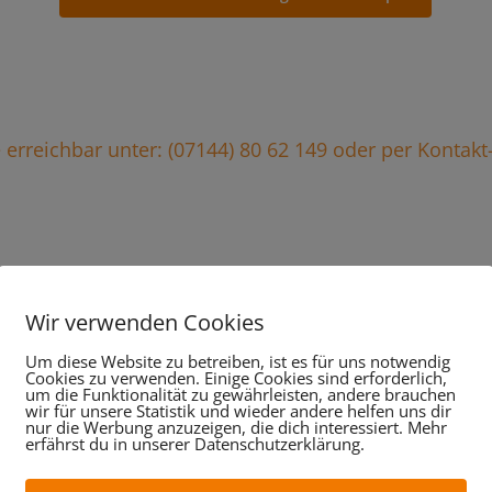
ie erreichbar unter: (07144) 80 62 149 oder per Kontak
stungen im Überblick, da
Wir verwenden Cookies
wir für Sie tun:
Um diese Website zu betreiben, ist es für uns notwendig
Cookies zu verwenden. Einige Cookies sind erforderlich,
um die Funktionalität zu gewährleisten, andere brauchen
wir für unsere Statistik und wieder andere helfen uns dir
nur die Werbung anzuzeigen, die dich interessiert. Mehr
erfährst du in unserer Datenschutzerklärung.