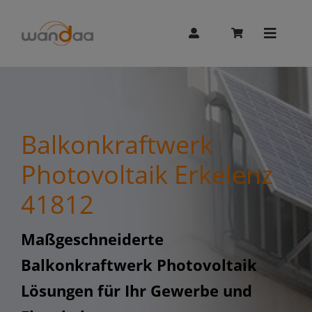
Skip
to
content
Toggle
Naviga
AI Chat
Balkonkraftwerk
Unitree
Photovoltaik Erkelenz
41812
Booster
Maßgeschneiderte
Whalesbot
Balkonkraftwerk Photovoltaik
Lösungen für Ihr Gewerbe und