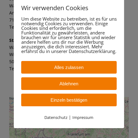
Wandaa GmbH
Wir verwenden Cookies
Am alten Kraftwerk 1
Um diese Website zu betreiben, ist es für uns
71672 Marbach a. N.
notwendig Cookies zu verwenden. Einige
Tel.: 07144 8062 149
Cookies sind erforderlich, um die
Funktionalität zu gewährleisten, andere
brauchen wir für unsere Statistik und wieder
Standort Bergheim
andere helfen uns dir nur die Werbung
anzuzeigen, die dich interessiert. Mehr
Wandaa GmbH
erfährst du in unserer Datenschutzerklärung.
Willy-Messerschmitt-Str. 6
50126 Bergheim – Paffendorf
Alles zulassen
Tel.: 02271 7 59 21 11
Ablehnen
Einzeln bestätigen
|
Datenschutz
Impressum