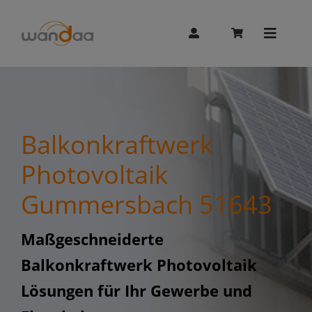
Skip
to
content
Toggle
Naviga
AI Chat
Balkonkraftwerk
Unitree
Photovoltaik
Gummersbach 51643
Booster
Maßgeschneiderte
Whalesbot
Balkonkraftwerk Photovoltaik
Lösungen für Ihr Gewerbe und