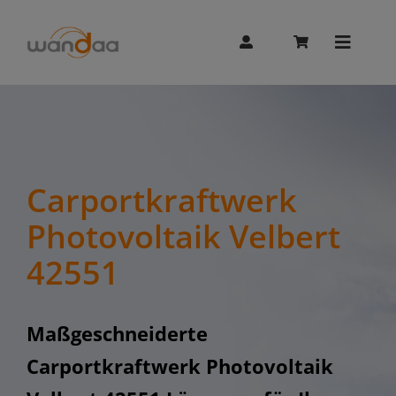
Skip
to
content
Toggle
Naviga
AI Chat
Unitree
Carportkraftwerk
Photovoltaik Velbert
Booster
42551
Whalesbot
Maßgeschneiderte
Carportkraftwerk Photovoltaik