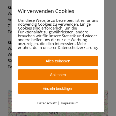
Standort Marbach
Wir verwenden Cookies
Wandaa GmbH
Am alten Kraftwerk 1
Um diese Website zu betreiben, ist es für uns
notwendig Cookies zu verwenden. Einige
71672 Marbach a. N.
Cookies sind erforderlich, um die
Tel.: 07144 8062 149
Funktionalität zu gewährleisten, andere
brauchen wir für unsere Statistik und wieder
andere helfen uns dir nur die Werbung
Standort Bergheim
anzuzeigen, die dich interessiert. Mehr
erfährst du in unserer Datenschutzerklärung.
Wandaa GmbH
Willy-Messerschmitt-Str. 6
50126 Bergheim – Paffendorf
Alles zulassen
Tel.: 02271 7 59 21 11
Ablehnen
Einzeln bestätigen
|
Datenschutz
Impressum