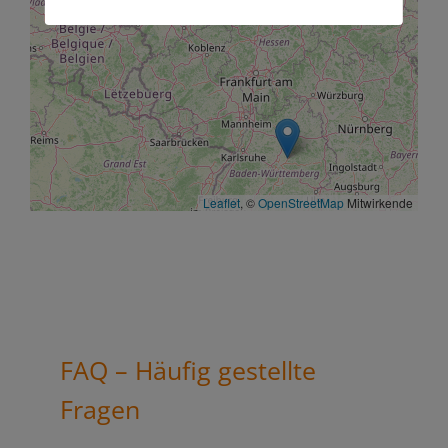
Leaflet
, ©
OpenStreetMap
Mitwirkende
FAQ – Häufig gestellte
Fragen