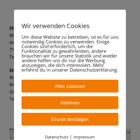
Wir verwenden Cookies
Standort Marbach
Wandaa GmbH
Um diese Website zu betreiben, ist es für uns
notwendig Cookies zu verwenden. Einige
Am alten Kraftwerk 1
Cookies sind erforderlich, um die
71672 Marbach a. N.
Funktionalität zu gewährleisten, andere
brauchen wir für unsere Statistik und wieder
Tel.: 07144 8062 149
andere helfen uns dir nur die Werbung
anzuzeigen, die dich interessiert. Mehr
erfährst du in unserer Datenschutzerklärung.
Standort Bergheim
Wandaa GmbH
Willy-Messerschmitt-Str. 6
Alles zulassen
50126 Bergheim – Paffendorf
Tel.: 02271 7 59 21 11
Ablehnen
Einzeln bestätigen
|
Datenschutz
Impressum