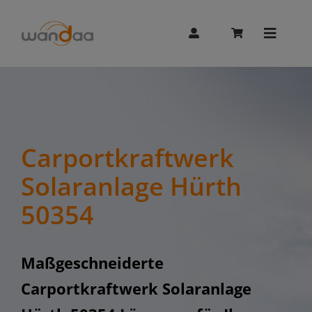
Skip
to
content
Toggle
Naviga
AI Chat
Unitree
Carportkraftwerk
Solaranlage Hürth
Booster
50354
Whalesbot
Maßgeschneiderte
Carportkraftwerk Solaranlage