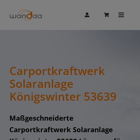
Skip
to
content
Toggle
Naviga
AI Chat
Unitree
Carportkraftwerk
Solaranlage
Booster
Königswinter 53639
Whalesbot
Maßgeschneiderte
Carportkraftwerk Solaranlage