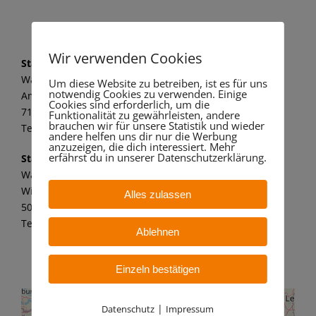
Wir verwenden Cookies
Standort Marbach
Wandaa GmbH
Um diese Website zu betreiben, ist es für uns
notwendig Cookies zu verwenden. Einige
Am alten Kraftwerk 1
Cookies sind erforderlich, um die
71672 Marbach a. N.
Funktionalität zu gewährleisten, andere
brauchen wir für unsere Statistik und wieder
Tel.: 07144 8062 149
andere helfen uns dir nur die Werbung
anzuzeigen, die dich interessiert. Mehr
erfährst du in unserer Datenschutzerklärung.
Standort Bergheim
Wandaa GmbH
Willy-Messerschmitt-Str. 6
Alles zulassen
50126 Bergheim – Paffendorf
Tel.: 02271 7 59 21 11
Ablehnen
Einzeln bestätigen
|
Datenschutz
Impressum