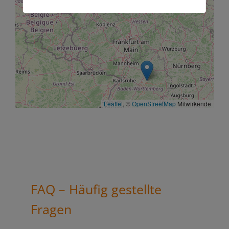
Leaflet
, ©
OpenStreetMap
Mitwirkende
FAQ – Häufig gestellte
Fragen