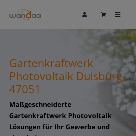
Skip
to
content
Toggle
Naviga
AI Chat
Gartenkraftwerk
Unitree
Photovoltaik Duisburg
47051
Booster
Maßgeschneiderte
Whalesbot
Gartenkraftwerk Photovoltaik
Lösungen für Ihr Gewerbe und