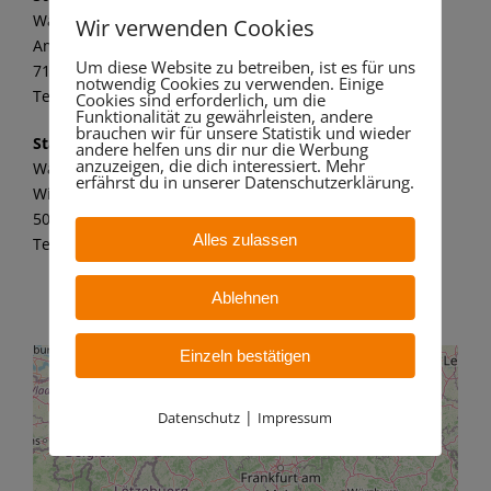
Wandaa GmbH
Wir verwenden Cookies
Am alten Kraftwerk 1
Um diese Website zu betreiben, ist es für uns
71672 Marbach a. N.
notwendig Cookies zu verwenden. Einige
Tel.: 07144 8062 149
Cookies sind erforderlich, um die
Funktionalität zu gewährleisten, andere
brauchen wir für unsere Statistik und wieder
Standort Bergheim
andere helfen uns dir nur die Werbung
anzuzeigen, die dich interessiert. Mehr
Wandaa GmbH
erfährst du in unserer Datenschutzerklärung.
Willy-Messerschmitt-Str. 6
50126 Bergheim – Paffendorf
Alles zulassen
Tel.: 02271 7 59 21 11
Ablehnen
Einzeln bestätigen
|
Datenschutz
Impressum