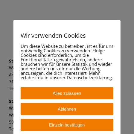
Wir freuen uns auf Ihre
Anfrage!
Wir verwenden Cookies
Um diese Website zu betreiben, ist es für uns
notwendig Cookies zu verwenden. Einige
Cookies sind erforderlich, um die
Funktionalität zu gewährleisten, andere
Standort Marbach
brauchen wir für unsere Statistik und wieder
Wandaa GmbH
andere helfen uns dir nur die Werbung
anzuzeigen, die dich interessiert. Mehr
Am alten Kraftwerk 1
erfährst du in unserer Datenschutzerklärung.
71672 Marbach a. N.
Tel.: 07144 8062 149
Alles zulassen
Standort Bergheim
Wandaa GmbH
Ablehnen
Willy-Messerschmitt-Str. 6
50126 Bergheim – Paffendorf
Einzeln bestätigen
Tel.: 02271 7 59 21 11