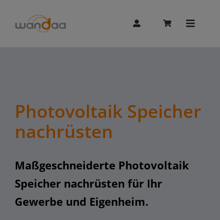
Skip
to
content
Toggle
Naviga
AI Chat
Unitree
Photovoltaik Speicher
nachrüsten
Booster
Maßgeschneiderte Photovoltaik
Whalesbot
Speicher nachrüsten für Ihr
Gewerbe und Eigenheim.