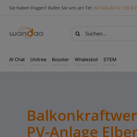
Skip
Sie haben Fragen? Rufen Sie uns an! Tel:
(07144) 80 62 128
|
i
to
content
Suche
nach:
AI Chat
Unitree
Booster
Whalesbot
STEM
Balkonkraftwer
PV-Anlage Elber