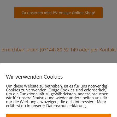
Zu unserem mini PV-Anlage Online-Shop!
ie erreichbar unter: (07144) 80 62 149 oder per Kontak
Wir verwenden Cookies
stungen im Überblick, da
Um diese Website zu betreiben, ist es für uns notwendig
Cookies zu verwenden. Einige Cookies sind erforderlich,
um die Funktionalität zu gewährleisten, andere brauchen
wir für unsere Statistik und wieder andere helfen uns dir
wir für Sie tun:
nur die Werbung anzuzeigen, die dich interessiert. Mehr
erfährst du in unserer Datenschutzerklärung.