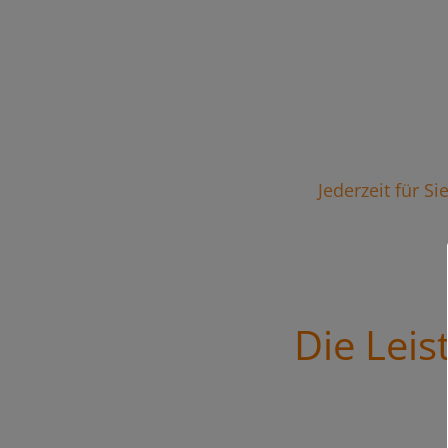
Jederzeit für S
Die Lei