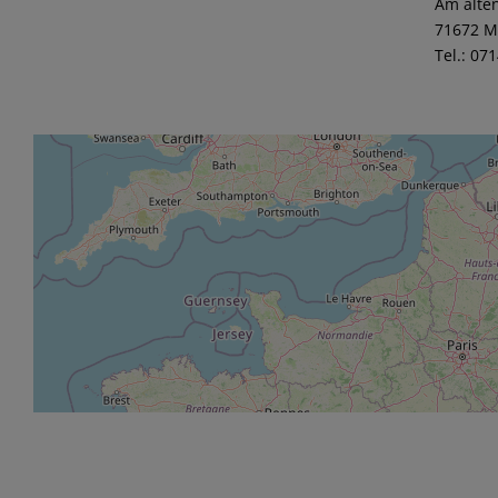
Am alten
71672 M
Tel.: 07