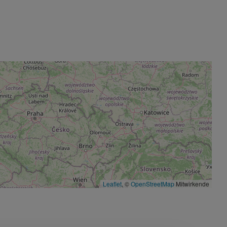
Leaflet
, ©
OpenStreetMap
Mitwirkende