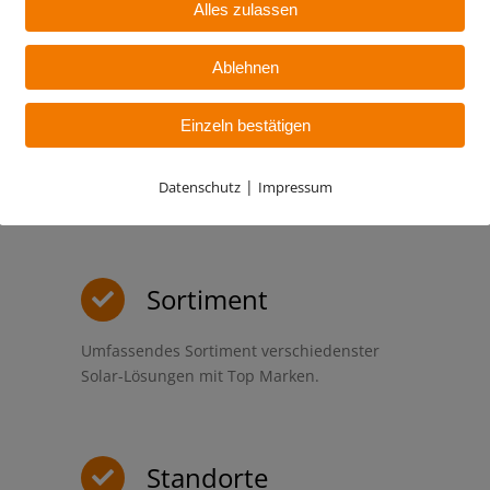
Alles zulassen
Ablehnen
Qualität
Einzeln bestätigen
Hohe Qualitätsstandards und nachhaltige
|
Datenschutz
Impressum
Mitarbeiterkompetenz ist unser Anspruch.
Sortiment
Umfassendes Sortiment verschiedenster
Solar-Lösungen mit Top Marken.
Standorte