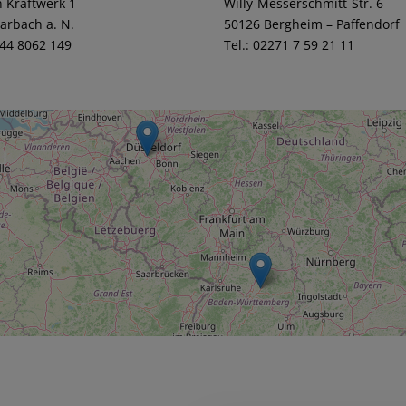
 Kraftwerk 1
Willy-Messerschmitt-Str. 6
arbach a. N.
50126 Bergheim – Paffendorf
144 8062 149
Tel.: 02271 7 59 21 11