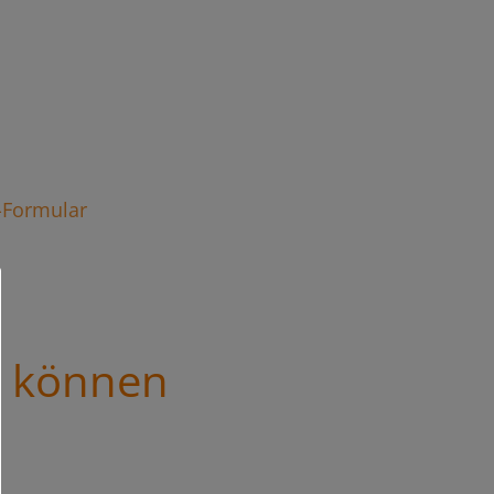
t-Formular
s können