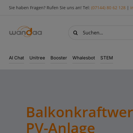
Skip
Sie haben Fragen? Rufen Sie uns an! Tel:
(07144) 80 62 128
|
i
to
content
Suche
nach:
AI Chat
Unitree
Booster
Whalesbot
STEM
Balkonkraftwer
PV-Anlage