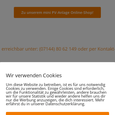
Zu unserem mini PV-Anlage Online-Shop!
ie erreichbar unter: (07144) 80 62 149 oder per Kontak
Wir verwenden Cookies
stungen im Überblick, da
Um diese Website zu betreiben, ist es für uns notwendig
Cookies zu verwenden. Einige Cookies sind erforderlich,
um die Funktionalität zu gewährleisten, andere brauchen
wir für unsere Statistik und wieder andere helfen uns dir
wir für Sie tun:
nur die Werbung anzuzeigen, die dich interessiert. Mehr
erfährst du in unserer Datenschutzerklärung.