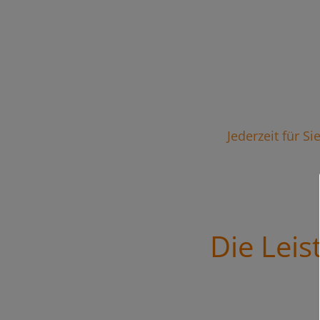
Jederzeit für S
Die Lei