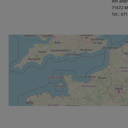
Am alten
71672 M
Tel.: 07