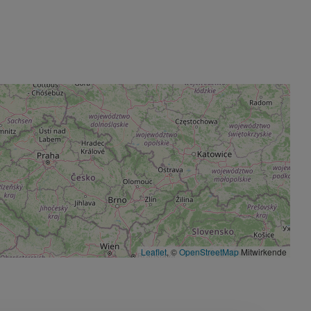
Leaflet
, ©
OpenStreetMap
Mitwirkende