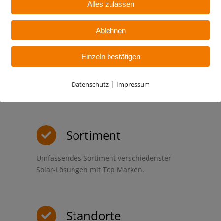
Alles zulassen
Ablehnen
Qualität
Einzeln bestätigen
Hohe Qualitätsstandards und nachhaltige
|
Datenschutz
Impressum
Mitarbeiterkompetenz ist unser Anspruch.
Sortiment
Umfassendes Sortiment verschiedenster
Solar-Lösungen mit Top Marken.
Standorte