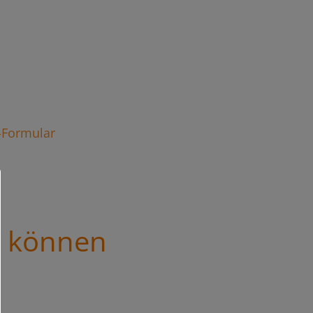
t-Formular
s können