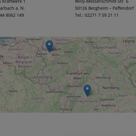
 Kraftwerk 1
Willy-Messerschmitt-Str. 6
arbach a. N.
50126 Bergheim – Paffendorf
144 8062 149
Tel.: 02271 7 59 21 11