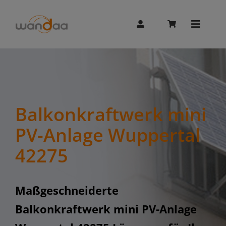
Skip
to
content
Toggle
Naviga
AI Chat
Unitree
Balkonkraftwerk mini
PV-Anlage Wuppertal
Booster
42275
Whalesbot
Maßgeschneiderte
Balkonkraftwerk mini PV-Anlage