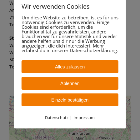
Wandaa GmbH
Wir verwenden Cookies
Am alten Kraftwerk 1
71672 Marbach a. N.
Um diese Website zu betreiben, ist es für uns
notwendig Cookies zu verwenden. Einige
Tel.: 07144 8062 149
Cookies sind erforderlich, um die
Funktionalität zu gewährleisten, andere
brauchen wir für unsere Statistik und wieder
Standort Bergheim
andere helfen uns dir nur die Werbung
Wandaa GmbH
anzuzeigen, die dich interessiert. Mehr
erfährst du in unserer Datenschutzerklärung.
Willy-Messerschmitt-Str. 6
50126 Bergheim – Paffendorf
Tel.: 02271 7 59 21 11
Alles zulassen
Ablehnen
Einzeln bestätigen
|
Datenschutz
Impressum