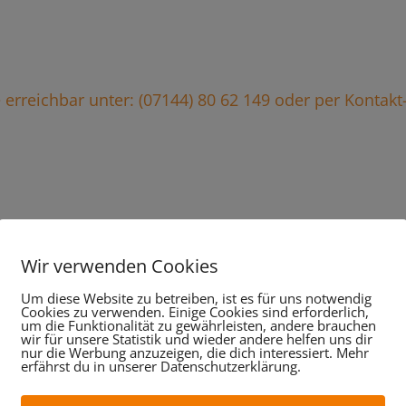
ie erreichbar unter: (07144) 80 62 149 oder per Kontak
stungen im Überblick, da
Wir verwenden Cookies
wir für Sie tun:
Um diese Website zu betreiben, ist es für uns notwendig
Cookies zu verwenden. Einige Cookies sind erforderlich,
um die Funktionalität zu gewährleisten, andere brauchen
wir für unsere Statistik und wieder andere helfen uns dir
nur die Werbung anzuzeigen, die dich interessiert. Mehr
erfährst du in unserer Datenschutzerklärung.