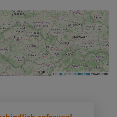
Leaflet
, ©
OpenStreetMap
Mitwirkende
erbindlich anfragen!