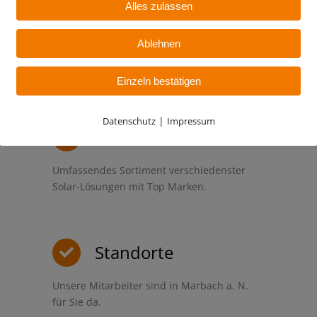
Alles zulassen
Qualität
Ablehnen
Hohe Qualitätsstandards und nachhaltige
Mitarbeiterkompetenz ist unser Anspruch.
Einzeln bestätigen
|
Datenschutz
Impressum
Sortiment
Umfassendes Sortiment verschiedenster
Solar-Lösungen mit Top Marken.
Standorte
Unsere Mitarbeiter sind in Marbach a. N.
für Sie da.