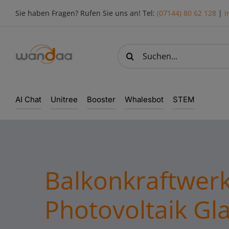
Skip
Sie haben Fragen? Rufen Sie uns an! Tel:
(07144) 80 62 128
|
i
to
content
Suche
nach:
AI Chat
Unitree
Booster
Whalesbot
STEM
Balkonkraftwer
Photovoltaik Gl