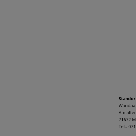
Standor
Wandaa
Am alten
71672 M
Tel.: 07