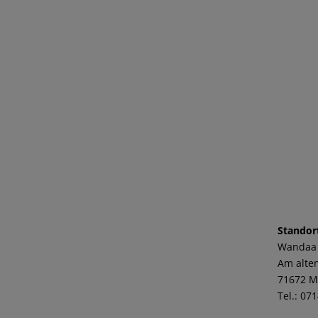
Standor
Wandaa
Am alten
71672 M
Tel.: 07