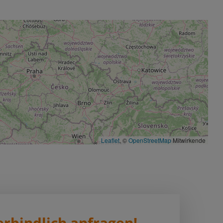
Leaflet
, ©
OpenStreetMap
Mitwirkende
erbindlich anfragen!