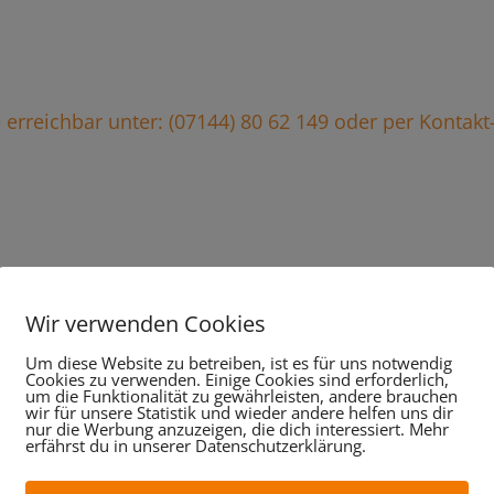
ie erreichbar unter: (07144) 80 62 149 oder per Kontak
stungen im Überblick, da
Wir verwenden Cookies
wir für Sie tun:
Um diese Website zu betreiben, ist es für uns notwendig
Cookies zu verwenden. Einige Cookies sind erforderlich,
um die Funktionalität zu gewährleisten, andere brauchen
wir für unsere Statistik und wieder andere helfen uns dir
nur die Werbung anzuzeigen, die dich interessiert. Mehr
erfährst du in unserer Datenschutzerklärung.