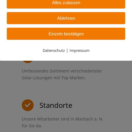
Alles zulassen
Qualität
Ablehnen
Hohe Qualitätsstandards und nachhaltige
Mitarbeiterkompetenz ist unser Anspruch.
Einzeln bestätigen
|
Datenschutz
Impressum
Sortiment
Umfassendes Sortiment verschiedenster
Solar-Lösungen mit Top Marken.
Standorte
Unsere Mitarbeiter sind in Marbach a. N.
für Sie da.