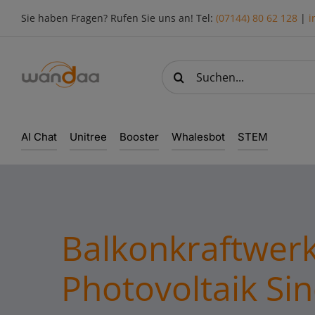
Skip
Sie haben Fragen? Rufen Sie uns an! Tel:
(07144) 80 62 128
|
i
to
content
Suche
nach:
AI Chat
Unitree
Booster
Whalesbot
STEM
Balkonkraftwer
Photovoltaik Si