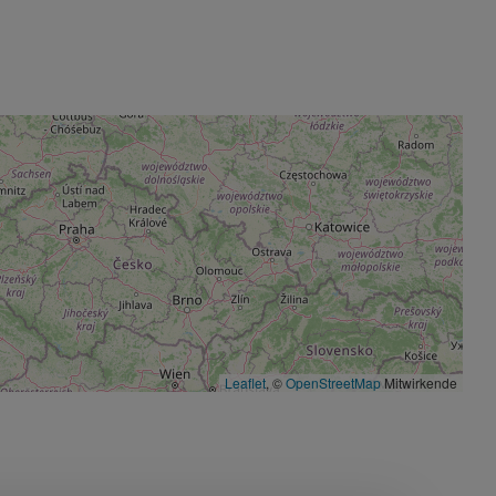
Leaflet
, ©
OpenStreetMap
Mitwirkende