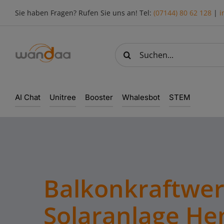
Skip
Sie haben Fragen? Rufen Sie uns an! Tel:
(07144) 80 62 128
|
i
to
content
Suche
nach:
AI Chat
Unitree
Booster
Whalesbot
STEM
Balkonkraftwe
Solaranlage He