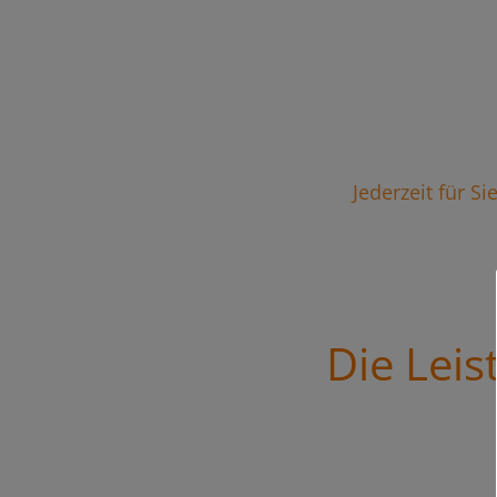
Jederzeit für S
Die Lei