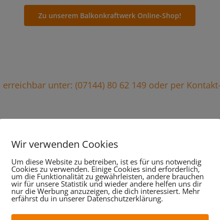
Zu unserem Balkonkraftwerk Online-Shop!
ie erreichbar unter: (07144) 80 62 149 oder per Kontak
Wir verwenden Cookies
stungen im Überblick, da
Um diese Website zu betreiben, ist es für uns notwendig
Cookies zu verwenden. Einige Cookies sind erforderlich,
wir für Sie tun:
um die Funktionalität zu gewährleisten, andere brauchen
wir für unsere Statistik und wieder andere helfen uns dir
nur die Werbung anzuzeigen, die dich interessiert. Mehr
erfährst du in unserer Datenschutzerklärung.