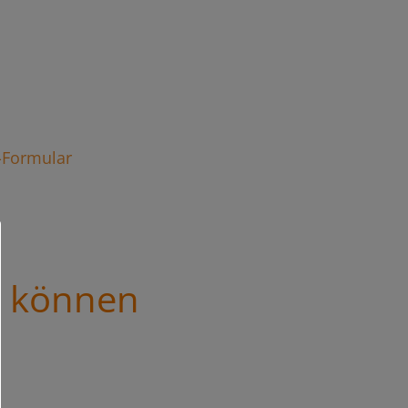
t-Formular
s können