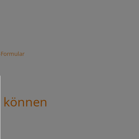
t-Formular
s können