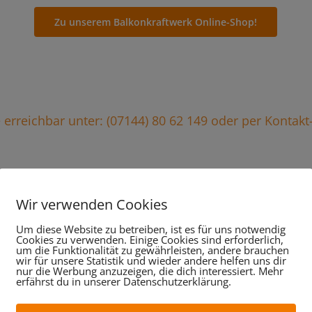
Zu unserem Balkonkraftwerk Online-Shop!
ie erreichbar unter: (07144) 80 62 149 oder per Kontak
Wir verwenden Cookies
stungen im Überblick, da
Um diese Website zu betreiben, ist es für uns notwendig
Cookies zu verwenden. Einige Cookies sind erforderlich,
wir für Sie tun:
um die Funktionalität zu gewährleisten, andere brauchen
wir für unsere Statistik und wieder andere helfen uns dir
nur die Werbung anzuzeigen, die dich interessiert. Mehr
erfährst du in unserer Datenschutzerklärung.