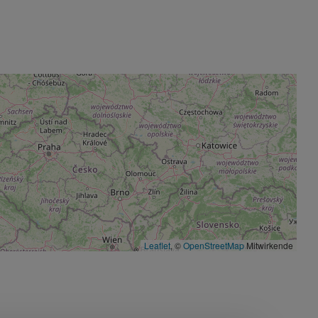
Leaflet
, ©
OpenStreetMap
Mitwirkende