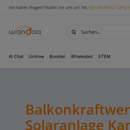
Skip
Sie haben Fragen? Rufen Sie uns an! Tel:
(07144) 80 62 128
|
i
to
content
Suche
nach:
AI Chat
Unitree
Booster
Whalesbot
STEM
Balkonkraftwe
Solaranlage Ka