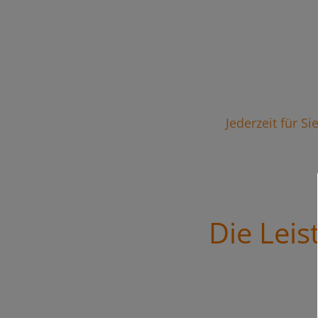
Jederzeit für S
Die Lei