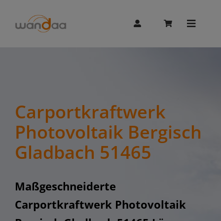
Skip
to
content
Toggle
Naviga
AI Chat
Unitree
Carportkraftwerk
Photovoltaik Bergisch
Booster
Gladbach 51465
Whalesbot
Maßgeschneiderte
Carportkraftwerk Photovoltaik