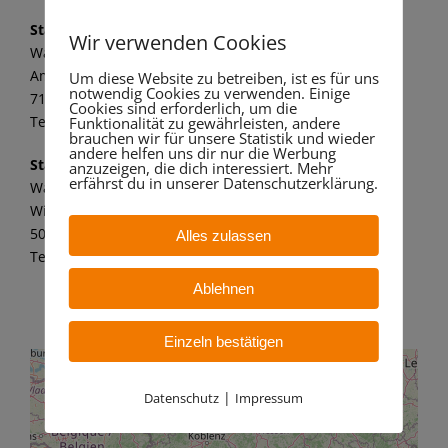
Standort Marbach
Wir verwenden Cookies
Wandaa GmbH
Am alten Kraftwerk 1
Um diese Website zu betreiben, ist es für uns
notwendig Cookies zu verwenden. Einige
71672 Marbach a. N.
Cookies sind erforderlich, um die
Tel.: 07144 8062 149
Funktionalität zu gewährleisten, andere
brauchen wir für unsere Statistik und wieder
andere helfen uns dir nur die Werbung
Standort Bergheim
anzuzeigen, die dich interessiert. Mehr
erfährst du in unserer Datenschutzerklärung.
Wandaa GmbH
Willy-Messerschmitt-Str. 6
50126 Bergheim – Paffendorf
Alles zulassen
Tel.: 02271 7 59 21 11
Ablehnen
Einzeln bestätigen
|
Datenschutz
Impressum