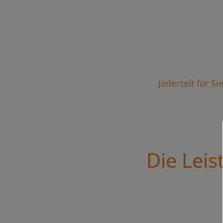
Jederzeit für S
Die Lei