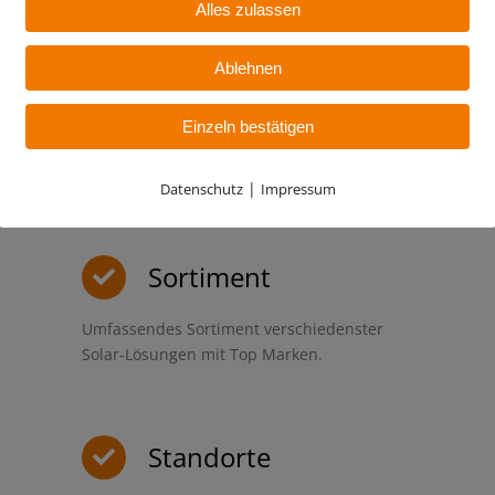
Alles zulassen
Ablehnen
Qualität
Einzeln bestätigen
Hohe Qualitätsstandards und nachhaltige
Mitarbeiterkompetenz ist unser Anspruch.
|
Datenschutz
Impressum
Sortiment
Umfassendes Sortiment verschiedenster
Solar-Lösungen mit Top Marken.
Standorte