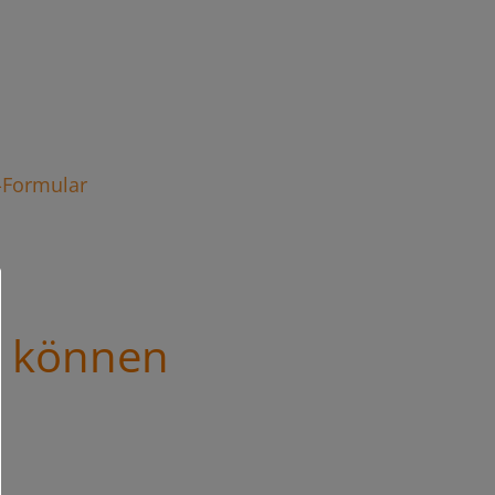
t-Formular
s können