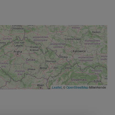
Leaflet
, ©
OpenStreetMap
Mitwirkende