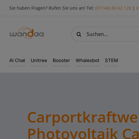
Skip
Sie haben Fragen? Rufen Sie uns an! Tel:
(07144) 80 62 128
|
i
to
content
Suche
nach:
AI Chat
Unitree
Booster
Whalesbot
STEM
Carportkraftwe
Photovoltaik Ca