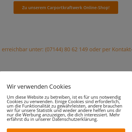
Zu unserem Carportkraftwerk Online-Shop!
ie erreichbar unter: (07144) 80 62 149 oder per Kontak
Wir verwenden Cookies
stungen im Überblick, da
Um diese Website zu betreiben, ist es für uns notwendig
Cookies zu verwenden. Einige Cookies sind erforderlich,
wir für Sie tun:
um die Funktionalität zu gewährleisten, andere brauchen
wir für unsere Statistik und wieder andere helfen uns dir
nur die Werbung anzuzeigen, die dich interessiert. Mehr
erfährst du in unserer Datenschutzerklärung.