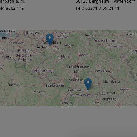
arbach a. N.
50126 Bergheim – Paffendorf
144 8062 149
Tel.: 02271 7 59 21 11