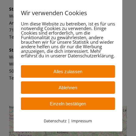
Standort Marbach
Wir verwenden Cookies
Wandaa GmbH
Am alten Kraftwerk 1
Um diese Website zu betreiben, ist es für uns
notwendig Cookies zu verwenden. Einige
71672 Marbach a. N.
Cookies sind erforderlich, um die
Tel.: 07144 8062 149
Funktionalität zu gewährleisten, andere
brauchen wir für unsere Statistik und wieder
andere helfen uns dir nur die Werbung
Standort Bergheim
anzuzeigen, die dich interessiert. Mehr
erfährst du in unserer Datenschutzerklärung.
Wandaa GmbH
Willy-Messerschmitt-Str. 6
50126 Bergheim – Paffendorf
Alles zulassen
Tel.: 02271 7 59 21 11
Ablehnen
Einzeln bestätigen
|
Datenschutz
Impressum