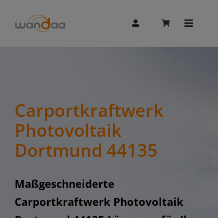
Skip
to
content
Toggle
Naviga
AI Chat
Unitree
Carportkraftwerk
Photovoltaik
Booster
Dortmund 44135
Whalesbot
Maßgeschneiderte
Carportkraftwerk Photovoltaik