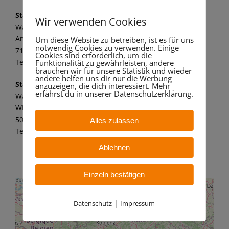
Standort Marbach
Wir verwenden Cookies
Wandaa GmbH
Am alten Kraftwerk 1
Um diese Website zu betreiben, ist es für uns
notwendig Cookies zu verwenden. Einige
71672 Marbach a. N.
Cookies sind erforderlich, um die
Tel.: 07144 8062 149
Funktionalität zu gewährleisten, andere
brauchen wir für unsere Statistik und wieder
andere helfen uns dir nur die Werbung
Standort Bergheim
anzuzeigen, die dich interessiert. Mehr
erfährst du in unserer Datenschutzerklärung.
Wandaa GmbH
Willy-Messerschmitt-Str. 6
50126 Bergheim – Paffendorf
Alles zulassen
Tel.: 02271 7 59 21 11
Ablehnen
Einzeln bestätigen
|
Datenschutz
Impressum