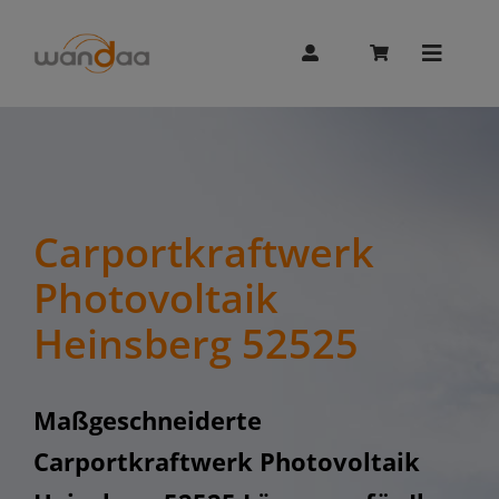
Skip
to
content
Toggle
Naviga
AI Chat
Unitree
Carportkraftwerk
Photovoltaik
Booster
Heinsberg 52525
Whalesbot
Maßgeschneiderte
Carportkraftwerk Photovoltaik