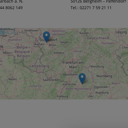
arbach a. N.
50126 Bergheim – Paffendorf
144 8062 149
Tel.: 02271 7 59 21 11