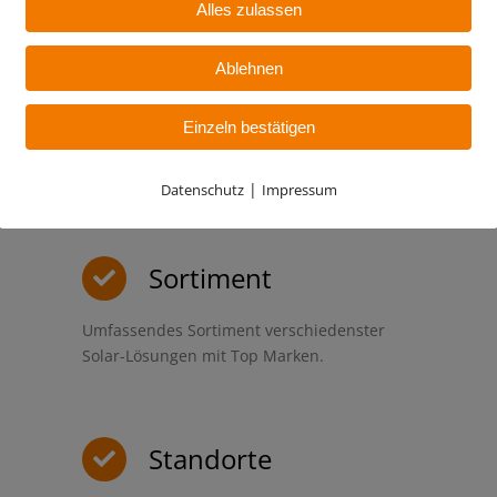
Alles zulassen
Ablehnen
Qualität
Einzeln bestätigen
Hohe Qualitätsstandards und nachhaltige
Mitarbeiterkompetenz ist unser Anspruch.
|
Datenschutz
Impressum
Sortiment
Umfassendes Sortiment verschiedenster
Solar-Lösungen mit Top Marken.
Standorte