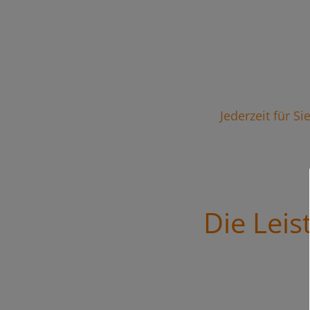
Jederzeit für S
Die Lei