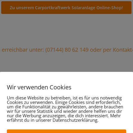
Zu unserem Carportkraftwerk Solaranlage Online-Shop!
ie erreichbar unter: (07144) 80 62 149 oder per Kontak
Wir verwenden Cookies
stungen im Überblick, da
Um diese Website zu betreiben, ist es für uns notwendig
Cookies zu verwenden. Einige Cookies sind erforderlich,
wir für Sie tun:
um die Funktionalität zu gewährleisten, andere brauchen
wir für unsere Statistik und wieder andere helfen uns dir
nur die Werbung anzuzeigen, die dich interessiert. Mehr
erfährst du in unserer Datenschutzerklärung.