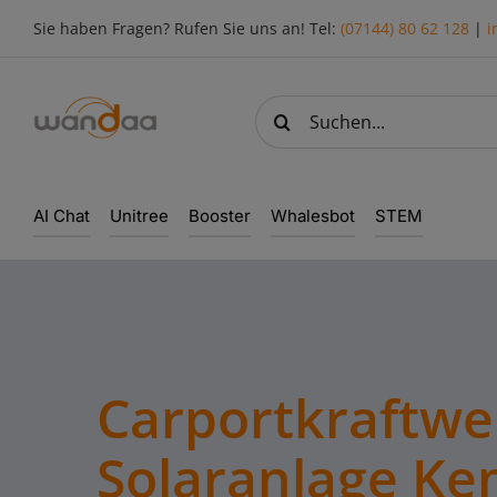
Skip
Sie haben Fragen? Rufen Sie uns an! Tel:
(07144) 80 62 128
|
i
to
content
Suche
nach:
AI Chat
Unitree
Booster
Whalesbot
STEM
Carportkraftwe
Solaranlage K