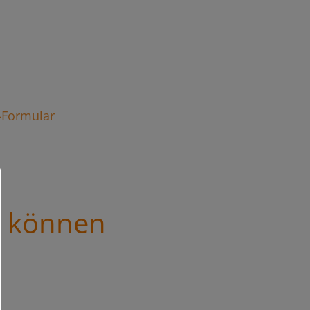
t-Formular
s können