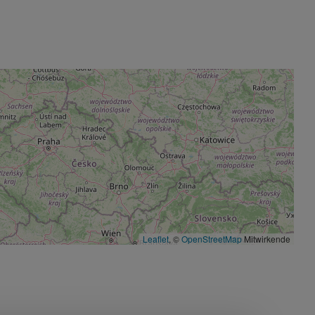
Leaflet
, ©
OpenStreetMap
Mitwirkende