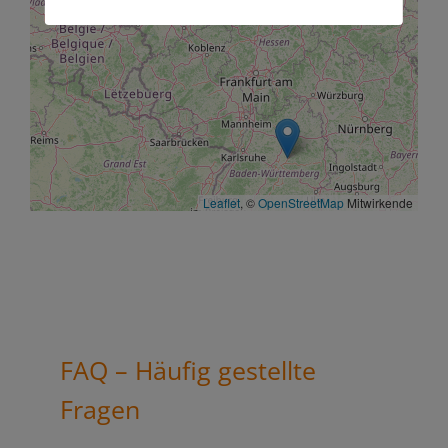
Leaflet
, ©
OpenStreetMap
Mitwirkende
FAQ – Häufig gestellte
Fragen