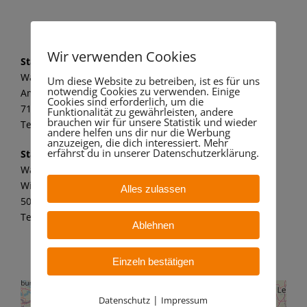
Wir verwenden Cookies
Standort Marbach
Wandaa GmbH
Um diese Website zu betreiben, ist es für uns
notwendig Cookies zu verwenden. Einige
Am alten Kraftwerk 1
Cookies sind erforderlich, um die
71672 Marbach a. N.
Funktionalität zu gewährleisten, andere
brauchen wir für unsere Statistik und wieder
Tel.: 07144 8062 149
andere helfen uns dir nur die Werbung
anzuzeigen, die dich interessiert. Mehr
erfährst du in unserer Datenschutzerklärung.
Standort Bergheim
Wandaa GmbH
Willy-Messerschmitt-Str. 6
Alles zulassen
50126 Bergheim – Paffendorf
Tel.: 02271 7 59 21 11
Ablehnen
Einzeln bestätigen
|
Datenschutz
Impressum