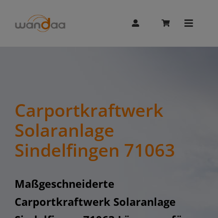
Skip
to
content
Toggle
Naviga
AI Chat
Unitree
Carportkraftwerk
Solaranlage
Booster
Sindelfingen 71063
Whalesbot
Maßgeschneiderte
Carportkraftwerk Solaranlage