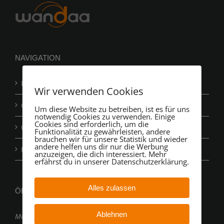
STEM
NAVIGATION
Balkonkraftwerk Photovoltaik
Wir verwenden Cookies
Gartenkraftwerk Photovoltaik
Um diese Website zu betreiben, ist es für uns
notwendig Cookies zu verwenden. Einige
Cookies sind erforderlich, um die
Carportkraftwerk Photovoltaik
Funktionalität zu gewährleisten, andere
brauchen wir für unsere Statistik und wieder
andere helfen uns dir nur die Werbung
Kontakt
anzuzeigen, die dich interessiert. Mehr
erfährst du in unserer Datenschutzerklärung.
Alles zulassen
ÖFFNUNGSZEITEN
Ablehnen
Montag – Freitag: