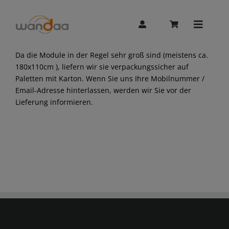
Skip
to
content
Toggle
Naviga
Da die Module in der Regel sehr groß sind (meistens ca.
AI Chat
180x110cm ), liefern wir sie verpackungssicher auf
Paletten mit Karton. Wenn Sie uns Ihre Mobilnummer /
Email-Adresse hinterlassen, werden wir Sie vor der
Lieferung informieren.
Unitree
Booster
Whalesbot