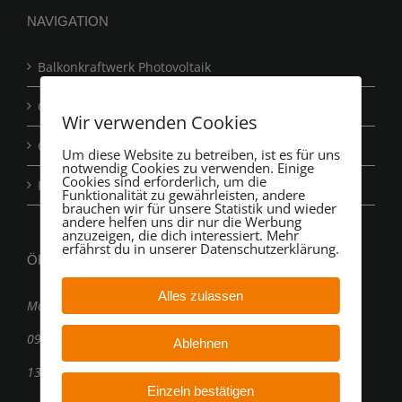
STEM
NAVIGATION
Balkonkraftwerk Photovoltaik
Gartenkraftwerk Photovoltaik
Wir verwenden Cookies
Carportkraftwerk Photovoltaik
Um diese Website zu betreiben, ist es für uns
notwendig Cookies zu verwenden. Einige
Cookies sind erforderlich, um die
Kontakt
Funktionalität zu gewährleisten, andere
brauchen wir für unsere Statistik und wieder
andere helfen uns dir nur die Werbung
anzuzeigen, die dich interessiert. Mehr
erfährst du in unserer Datenschutzerklärung.
ÖFFNUNGSZEITEN
Alles zulassen
Montag – Freitag:
09:00 Uhr bis 12:00 Uhr
Ablehnen
13:00 Uhr bis 16:00 Uhr
Einzeln bestätigen