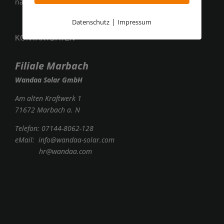
nach telefonischer Vereinbarung
|
Datenschutz
Impressum
KONTAKTDATEN
Filiale Marbach
Wandaa Solar GmbH
Am alten Kraftwerk 1
71672 Marbach a. N
Telefon:
07144-8062-128
eMail:
info@wandaa-solar.com
hr@wandaa.com