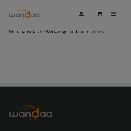
Skip
to
content
Toggle
Naviga
Nein, hausübliche Werkzeuge sind ausreichend.
AI Chat
Unitree
Booster
Whalesbot