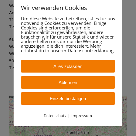
Wandaa GmbH
Wir verwenden Cookies
Am alten Kraftwerk 1
Um diese Website zu betreiben, ist es für uns
71672 Marbach a. N.
notwendig Cookies zu verwenden. Einige
Tel.: 07144 8062 149
Cookies sind erforderlich, um die
Funktionalität zu gewährleisten, andere
brauchen wir für unsere Statistik und wieder
Standort Bergheim
andere helfen uns dir nur die Werbung
anzuzeigen, die dich interessiert. Mehr
Wandaa GmbH
erfährst du in unserer Datenschutzerklärung.
Willy-Messerschmitt-Str. 6
50126 Bergheim – Paffendorf
Alles zulassen
Tel.: 02271 7 59 21 11
Ablehnen
Einzeln bestätigen
|
Datenschutz
Impressum