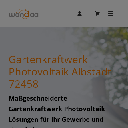
Skip
to
content
Toggle
Naviga
AI Chat
Gartenkraftwerk
Unitree
Photovoltaik Albstadt
72458
Booster
Maßgeschneiderte
Whalesbot
Gartenkraftwerk Photovoltaik
Lösungen für Ihr Gewerbe und