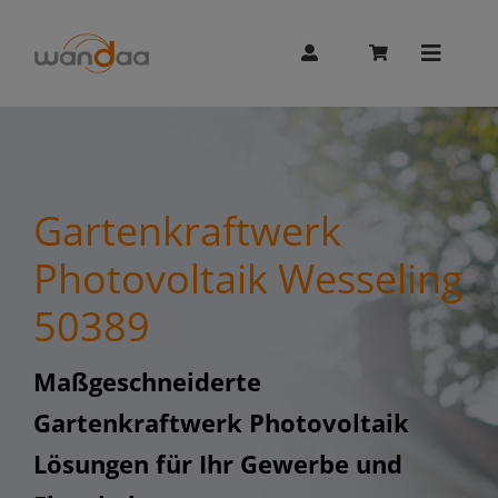
Skip
to
content
Toggle
Naviga
AI Chat
Gartenkraftwerk
Unitree
Photovoltaik Wesseling
50389
Booster
Maßgeschneiderte
Whalesbot
Gartenkraftwerk Photovoltaik
Lösungen für Ihr Gewerbe und