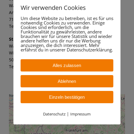
Wandaa GmbH
Wir verwenden Cookies
Am alten Kraftwerk 1
Um diese Website zu betreiben, ist es für uns
71672 Marbach a. N.
notwendig Cookies zu verwenden. Einige
Tel.: 07144 8062 149
Cookies sind erforderlich, um die
Funktionalität zu gewährleisten, andere
brauchen wir für unsere Statistik und wieder
Standort Bergheim
andere helfen uns dir nur die Werbung
anzuzeigen, die dich interessiert. Mehr
Wandaa GmbH
erfährst du in unserer Datenschutzerklärung.
Willy-Messerschmitt-Str. 6
50126 Bergheim – Paffendorf
Alles zulassen
Tel.: 02271 7 59 21 11
Ablehnen
Einzeln bestätigen
|
Datenschutz
Impressum